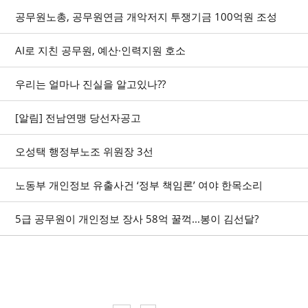
공무원노총, 공무원연금 개악저지 투쟁기금 100억원 조성
AI로 지친 공무원, 예산·인력지원 호소
우리는 얼마나 진실을 알고있나??
[알림] 전남연맹 당선자공고
오성택 행정부노조 위원장 3선
노동부 개인정보 유출사건 ‘정부 책임론’ 여야 한목소리
5급 공무원이 개인정보 장사 58억 꿀꺽...봉이 김선달?