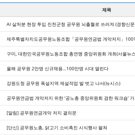
제목
AI 살처분 현장 투입 진천군청 공무원 뇌출혈로 쓰러져 (경향신문
제주특별자치도공무원노동조합「공무원연금법 개악저지」100억원
구미, 대한민국공무원노동조합 총연맹 중앙위원회 개최(서울뉴스통신|
올해 공무원 2만명 신규채용…100만명 시대 열린다
강원도청 공무원 폭설지역 제설작업 발 벗고 나서(뉴시스)
공무원연금법 개악저지 위한 ‘공노총 중앙위원회 겸한 워크숍’ 가져 (
[알림] 공무원연금개악 저지 결의문
[단신] 공무원노총, 닭고기 소비촉진 시식행사 펼쳐