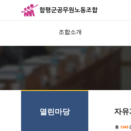
조합소개
자유
열린마당
총
1345