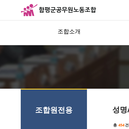
조합소개
성명
조합원전용
총
454
건