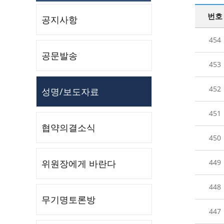
번호
공지사항
454
공문발송
453
452
성명/보도자료
451
협약의결소식
450
위원장에게 바란다
449
448
무기명토론방
447