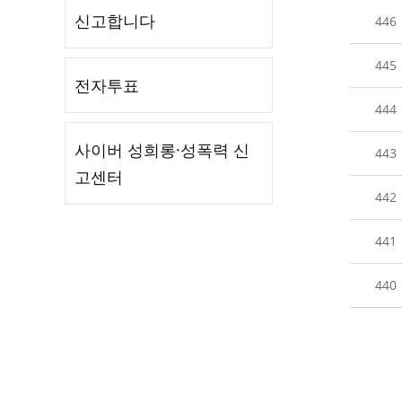
신고합니다
446
445
전자투표
444
사이버 성희롱·성폭력 신
443
고센터
442
441
440