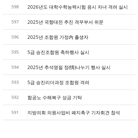
598
2026년도 대학수학능력시험 응시 자녀 격려 실시
597
2025년 국향대전 추진 격무부서 위문
596
2025년 조합원 가정內 출생자
(자녀, 손주) 축하행사 실시
595
5급 승진조합원 축하행사 실시
594
2025년 추석명절 정(情)나누기 행사 실시
593
5급 승진리더과정 조합원 격려
592
함공노 수해복구 성금 기탁
591
지방의회 의원사업비 폐지촉구 기자회견 참석