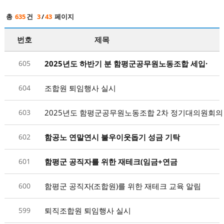
총
635
건
3
/
43
페이지
번호
제목
605
2025년도 하반기 분 함평군공무원노동조합 세입·
세출예산 회계감사 실시
604
조합원 퇴임행사 실시
603
2025년도 함평군공무원노동조합 2차 정기대의원회의
602
함공노 연말연시 불우이웃돕기 성금 기탁
601
함평군 공직자를 위한 재테크(임금+연금
+행정공제) 교육 결과 알림
600
함평군 공직자(조합원)를 위한 재테크 교육 알림
599
퇴직조합원 퇴임행사 실시